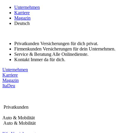
Bitte
Unternehmen
beachten
Karriere
Sie:
Magazin
Diese
Deutsch
Website
enthält
ein
Barrierefreiheitssystem.
Privatkunden
Versicherungen für dich privat.
Firmenkunden
Versicherungen für dein Unternehmen.
Service & Beratung
Alle Onlinedienste.
Kontakt
Immer da für dich.
Unternehmen
Karriere
Magazin
Ita
Deu
Privatkunden
Auto & Mobilität
Auto & Mobilität