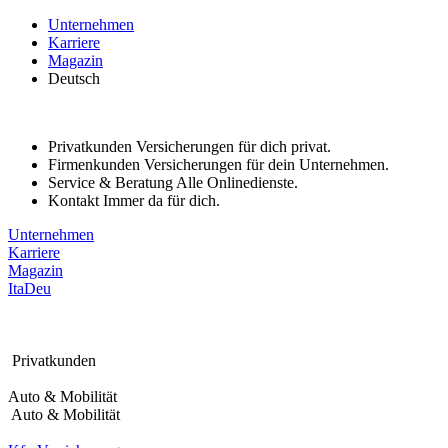
Bitte
Unternehmen
beachten
Karriere
Sie:
Magazin
Diese
Deutsch
Website
enthält
ein
Barrierefreiheitssystem.
Privatkunden
Versicherungen für dich privat.
Firmenkunden
Versicherungen für dein Unternehmen.
Service & Beratung
Alle Onlinedienste.
Kontakt
Immer da für dich.
Unternehmen
Karriere
Magazin
Ita
Deu
Privatkunden
Auto & Mobilität
Auto & Mobilität