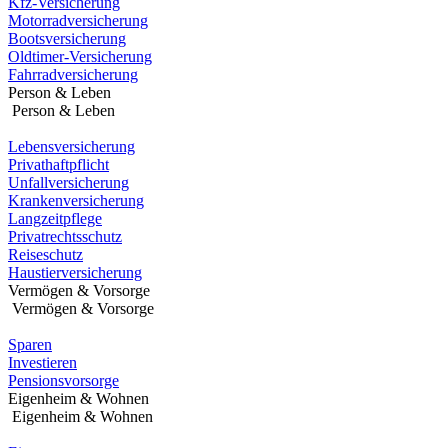
Kfz-Versicherung
F10,
Motorradversicherung
um
Bootsversicherung
ein
Oldtimer-Versicherung
Eingabehilfemenü
Fahrradversicherung
zu
Person & Leben
öffnen.
Person & Leben
Lebensversicherung
Privathaftpflicht
Unfallversicherung
Krankenversicherung
Langzeitpflege
Privatrechtsschutz
Reiseschutz
Haustierversicherung
Vermögen & Vorsorge
Vermögen & Vorsorge
Sparen
Investieren
Pensionsvorsorge
Eigenheim & Wohnen
Eigenheim & Wohnen