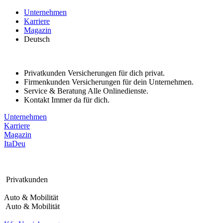
Bitte
Unternehmen
beachten
Karriere
Sie:
Magazin
Diese
Deutsch
Website
enthält
ein
Barrierefreiheitssystem.
Privatkunden
Versicherungen für dich privat.
Drücken
Firmenkunden
Versicherungen für dein Unternehmen.
Sie
Service & Beratung
Alle Onlinedienste.
Strg-
Kontakt
Immer da für dich.
F11,
um
Unternehmen
die
Karriere
Website
Magazin
an
Ita
Deu
Sehbehinderte
anzupassen,
die
einen
Privatkunden
Bildschirmleser
verwenden;
Auto & Mobilität
Drücken
Auto & Mobilität
Sie
Strg-