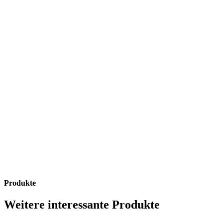
Antwort finden!
Stöbere durch unsere Website und finde womöglich schon
jetzt die Antwort auf deine Versicherungsfrage: Hier gibt es
ganz schön viel zu erfahren!
Antwort finden!
Produkte
Weitere interessante Produkte