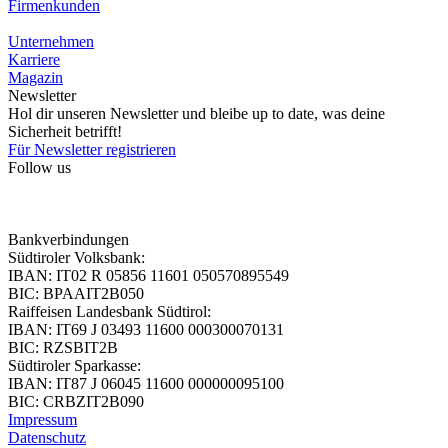
Firmenkunden
Unternehmen
Karriere
Magazin
Newsletter
Hol dir unseren Newsletter und bleibe up to date, was deine
Sicherheit betrifft!
Für Newsletter registrieren
Follow us
Bankverbindungen
Südtiroler Volksbank:
IBAN: IT02 R 05856 11601 050570895549
BIC: BPAAIT2B050
Raiffeisen Landesbank Südtirol:
IBAN: IT69 J 03493 11600 000300070131
BIC: RZSBIT2B
Südtiroler Sparkasse:
IBAN: IT87 J 06045 11600 000000095100
BIC: CRBZIT2B090
Impressum
Datenschutz