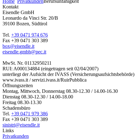
Home
Privatkunden
Berufsunfähigkeit
Kontakt
Eisendle GmbH
Leonardo da Vinci Str. 20/B
39100 Bozen, Südtirol
Tel.
+39 0471 974 676
Fax +39 0471 303 389
box@eisendle.it
eisendle.gmbh@pec.it
MwSt. Nr. 01132950211
RUI: A000134884 (eingetragen seit 02/04/2007)
unterliegt der Aufsicht der IVASS (Versicherungsaufsichtsbehörde)
www.ivass.it / servizi.ivass.it/RuirPubblica
Öffnungszeiten
Montag, Mittwoch, Donnerstag 08.30-12.30 / 14.00-16.30
Dienstag 08.30-12.30 / 14.00-18.00
Freitag 08.30-13.30
Schadensbüro
Tel.
+39 0471 979 386
Fax +39 0471 303 389
sinistri@eisendle.it
Links
Privatkunden