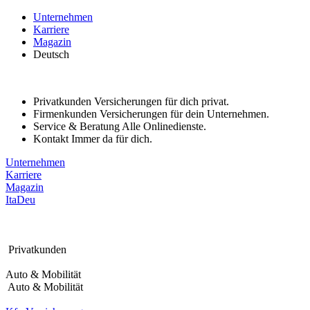
Bitte
Unternehmen
beachten
Karriere
Sie:
Magazin
Diese
Deutsch
Website
enthält
ein
Barrierefreiheitssystem.
Privatkunden
Versicherungen für dich privat.
Firmenkunden
Versicherungen für dein Unternehmen.
Service & Beratung
Alle Onlinedienste.
Kontakt
Immer da für dich.
Unternehmen
Karriere
Magazin
Ita
Deu
Privatkunden
Auto & Mobilität
Auto & Mobilität