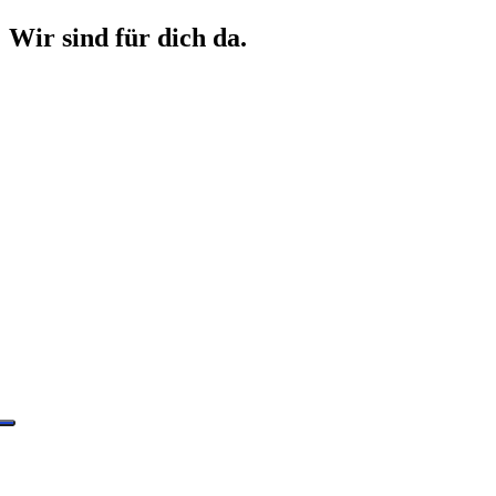
Wir sind für dich da.
Hol dir ein Angebot!
Du weißt schon, welche Versicherungspolizze du benötigst?
Dann hol dir hier ganz einfach ein Angebot von uns ein!
Hol dir ein Angebot!