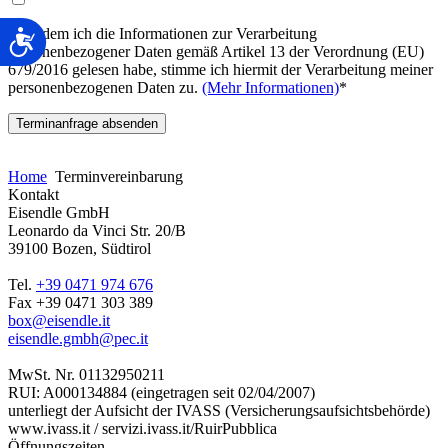
Nachdem ich die Informationen zur Verarbeitung
Barrierefreiheit
personenbezogener Daten gemäß Artikel 13 der Verordnung (EU)
679/2016 gelesen habe, stimme ich hiermit der Verarbeitung meiner
personenbezogenen Daten zu.
(Mehr Informationen)
*
Bitte lasse dieses Feld leer.
Home
Terminvereinbarung
Kontakt
Eisendle GmbH
Leonardo da Vinci Str. 20/B
39100 Bozen, Südtirol
Tel.
+39 0471 974 676
Fax +39 0471 303 389
box@eisendle.it
eisendle.gmbh@pec.it
MwSt. Nr. 01132950211
RUI: A000134884 (eingetragen seit 02/04/2007)
unterliegt der Aufsicht der IVASS (Versicherungsaufsichtsbehörde)
www.ivass.it / servizi.ivass.it/RuirPubblica
Öffnungszeiten