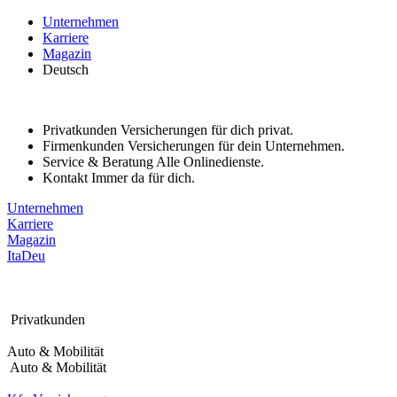
Bitte
Unternehmen
beachten
Karriere
Sie:
Magazin
Diese
Deutsch
Website
enthält
ein
Barrierefreiheitssystem.
Privatkunden
Versicherungen für dich privat.
Firmenkunden
Versicherungen für dein Unternehmen.
Service & Beratung
Alle Onlinedienste.
Kontakt
Immer da für dich.
Unternehmen
Karriere
Magazin
Ita
Deu
Privatkunden
Auto & Mobilität
Auto & Mobilität