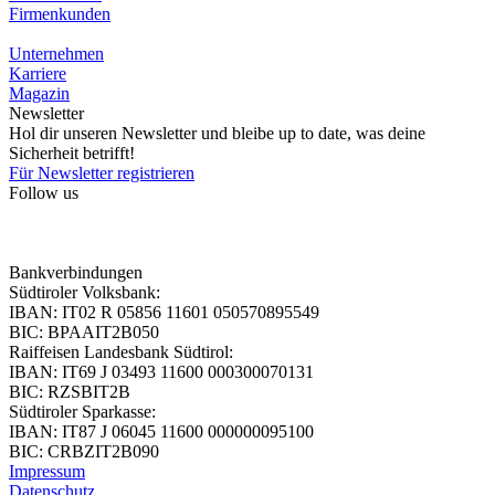
Firmenkunden
Unternehmen
Karriere
Magazin
Newsletter
Hol dir unseren Newsletter und bleibe up to date, was deine
Sicherheit betrifft!
Für Newsletter registrieren
Follow us
Bankverbindungen
Südtiroler Volksbank:
IBAN: IT02 R 05856 11601 050570895549
BIC: BPAAIT2B050
Raiffeisen Landesbank Südtirol:
IBAN: IT69 J 03493 11600 000300070131
BIC: RZSBIT2B
Südtiroler Sparkasse:
IBAN: IT87 J 06045 11600 000000095100
BIC: CRBZIT2B090
Impressum
Datenschutz