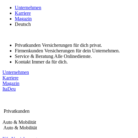
Bitte
Unternehmen
beachten
Karriere
Sie:
Magazin
Diese
Deutsch
Website
enthält
ein
Barrierefreiheitssystem.
Privatkunden
Versicherungen für dich privat.
Firmenkunden
Versicherungen für dein Unternehmen.
Service & Beratung
Alle Onlinedienste.
Kontakt
Immer da für dich.
Unternehmen
Karriere
Magazin
Ita
Deu
Privatkunden
Auto & Mobilität
Auto & Mobilität