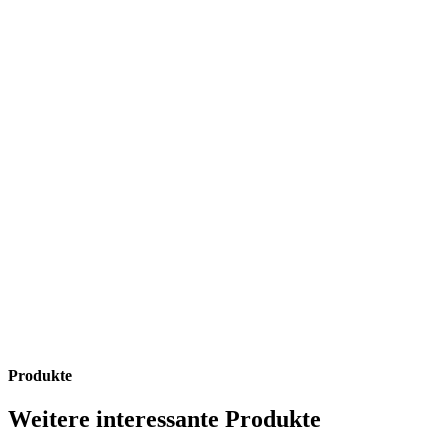
Antwort finden!
Stöbere durch unsere Website und finde womöglich schon
jetzt die Antwort auf deine Versicherungsfrage: Hier gibt es
ganz schön viel zu erfahren!
Antwort finden!
Produkte
Weitere interessante Produkte