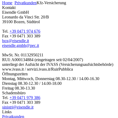
Home
Privatkunden
Kfz-Versicherung
Kontakt
Eisendle GmbH
Leonardo da Vinci Str. 20/B
39100 Bozen, Südtirol
Tel.
+39 0471 974 676
Fax +39 0471 303 389
box@eisendle.it
eisendle.gmbh@pec.it
MwSt. Nr. 01132950211
RUI: A000134884 (eingetragen seit 02/04/2007)
unterliegt der Aufsicht der IVASS (Versicherungsaufsichtsbehörde)
www.ivass.it / servizi.ivass.it/RuirPubblica
Öffnungszeiten
Montag, Mittwoch, Donnerstag 08.30-12.30 / 14.00-16.30
Dienstag 08.30-12.30 / 14.00-18.00
Freitag 08.30-13.30
Schadensbüro
Tel.
+39 0471 979 386
Fax +39 0471 303 389
sinistri@eisendle.it
Links
Privatkunden