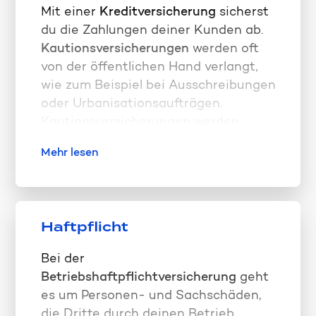
„quadri“) ist kollektivverträglich eine
Mit einer
Kreditversicherung
sicherst
Unfall-
und
Ablebensversicherung
du die Zahlungen deiner Kunden ab.
vorgeschrieben.
Kautionsversicherungen
werden oft
Wenn deine Mitarbeiter oder du selbst
von der öffentlichen Hand verlangt,
viel auf Reisen sind, dann ist es
wie zum Beispiel bei Ausschreibungen
ratsam, eine kollektive
oder Urbanisationsaufträgen.
Reiseversicherung
abzuschließen, die
Kautionsversicherungen werden
medizinische Kosten, verlorenes
zudem bei Rückvergütungen der
Gepäck oder schon bezahlte
Mehr lesen
Mehrwertsteuer oder Absicherung von
Reisekosten (Storno) ersetzt.
Mietverträgen und von Anzahlungen
bei Immobilienkäufen benötigt.
Haftpflicht
Bei der
Betriebshaftpflichtversicherung
geht
es um Personen- und Sachschäden,
die Dritte durch deinen Betrieb