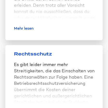
erleiden. Denn trotz aller Vorsicht
kannst du nie ausschließen, dass du
oder deine Mitarbeiter ungewollt einen
anderen Menschen verletzen oder
Mehr lesen
dessen Eigentum beschädigen. Dabei
kann es zu sehr hohen
Schadenssummen kommen, aus
diesem Grund ist ein hohes
Rechtsschutz
Versicherungslimit zu empfehlen.
Eine
Produkthaftpflichtversicherung
Es gibt leider immer mehr
wird dann für dich interessant, wenn
Streitigkeiten, die das Einschalten von
du selbst ein Produkt herstellst und
Rechtsanwälten zur Folge haben. Eine
dieses mit deinem Namen vermarktest
Betriebsrechtsschutzversicherung
oder aber, wenn du Produkte aus dem
übernimmt die Kosten deiner
EU-Ausland einführst. Eine
gerichtlichen und außergerichtlichen
Verwalterhaftpflichtversicherung
Streitigkeiten, egal ob du Probleme
(D&O)
brauchst du, um Verwaltungs-