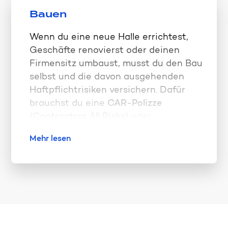
auf eine hohe Versicherungssumme!
Bauen
Da weder die Auto-Haftpflicht- noch
eine Kaskopolizze die transportierte
Wenn du eine neue Halle errichtest,
Ware abdeckt, brauchst du für
Geschäfte renovierst oder deinen
Schäden an dieser eine
Firmensitz umbaust, musst du den Bau
Transportversicherung.
selbst und die davon ausgehenden
Haftpflichtrisiken versichern. Dafür
brauchst du eine
CAR-Polizze
(Contractors All Risks)
oder
mindestens eine
Mehr lesen
Bauherrenhaftpflichtpolizze.