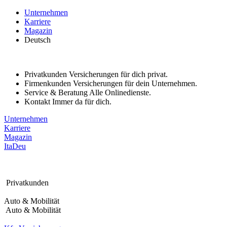
Bitte
Unternehmen
beachten
Karriere
Sie:
Magazin
Diese
Deutsch
Website
enthält
ein
Barrierefreiheitssystem.
Privatkunden
Versicherungen für dich privat.
Firmenkunden
Versicherungen für dein Unternehmen.
Service & Beratung
Alle Onlinedienste.
Kontakt
Immer da für dich.
Unternehmen
Karriere
Magazin
Ita
Deu
Privatkunden
Auto & Mobilität
Auto & Mobilität