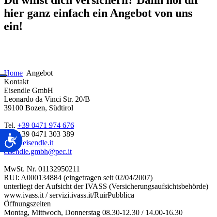
hier ganz einfach ein Angebot von uns
ein!
Home
Angebot
Kontakt
Eisendle GmbH
Leonardo da Vinci Str. 20/B
39100 Bozen, Südtirol
Tel.
+39 0471 974 676
Fax +39 0471 303 389
Barrierefreiheit
box@eisendle.it
eisendle.gmbh@pec.it
MwSt. Nr. 01132950211
RUI: A000134884 (eingetragen seit 02/04/2007)
unterliegt der Aufsicht der IVASS (Versicherungsaufsichtsbehörde)
www.ivass.it / servizi.ivass.it/RuirPubblica
Öffnungszeiten
Montag, Mittwoch, Donnerstag 08.30-12.30 / 14.00-16.30