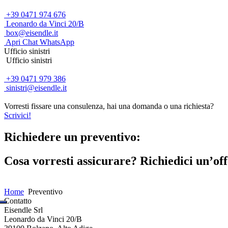
+39 0471 974 676
Leonardo da Vinci 20/B
box@eisendle.it
Apri Chat WhatsApp
Ufficio sinistri
Ufficio sinistri
+39 0471 979 386
sinistri@eisendle.it
Vorresti fissare una consulenza, hai una domanda o una richiesta?
Scrivici!
Richiedere un preventivo:
Cosa vorresti assicurare? Richiedici un’off
Home
Preventivo
Contatto
Eisendle Srl
Leonardo da Vinci 20/B