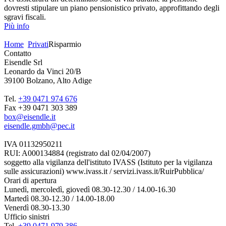
dovresti stipulare un piano pensionistico privato, approfittando degli
sgravi fiscali.
Più info
Home
Privati
Risparmio
Contatto
Eisendle Srl
Leonardo da Vinci 20/B
39100 Bolzano, Alto Adige
Tel.
+39 0471 974 676
Fax +39 0471 303 389
box@eisendle.it
eisendle.gmbh@pec.it
IVA 01132950211
RUI: A000134884 (registrato dal 02/04/2007)
soggetto alla vigilanza dell'istituto IVASS (Istituto per la vigilanza
sulle assicurazioni) www.ivass.it / servizi.ivass.it/RuirPubblica/
Orari di apertura
Lunedì, mercoledì, giovedì 08.30-12.30 / 14.00-16.30
Martedì 08.30-12.30 / 14.00-18.00
Venerdì 08.30-13.30
Ufficio sinistri
Tel.
+39 0471 979 386