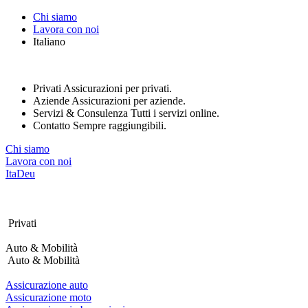
Nota:
Chi siamo
questo
Lavora con noi
sito
Italiano
Web
include
un
sistema
Privati
Assicurazioni per privati.
di
Aziende
Assicurazioni per aziende.
accessibilità.
Servizi & Consulenza
Tutti i servizi online.
Contatto
Sempre raggiungibili.
Chi siamo
Lavora con noi
Ita
Deu
Privati
Auto & Mobilità
Auto & Mobilità
Assicurazione auto
Assicurazione moto