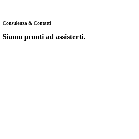
Consulenza & Contatti
Siamo pronti ad assisterti.
Richiedi un’offerta!
Sai già di che tipo di polizza assicurativa hai bisogno?
Richiedi subito un’offerta!
Richiedi un’offerta!