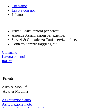
Nota:
Chi siamo
questo
Lavora con noi
sito
Italiano
Web
include
un
sistema
Privati
Assicurazioni per privati.
di
Aziende
Assicurazioni per aziende.
accessibilità.
Servizi & Consulenza
Tutti i servizi online.
Contatto
Sempre raggiungibili.
Chi siamo
Lavora con noi
Ita
Deu
Privati
Auto & Mobilità
Auto & Mobilità
Assicurazione auto
Assicurazione moto