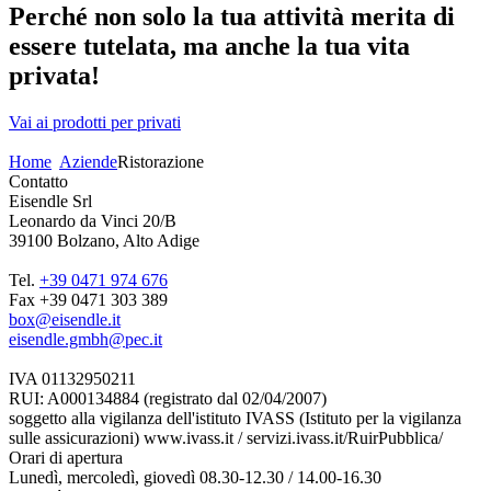
Perché non solo la tua attività merita di
essere tutelata, ma anche la tua vita
privata!
Vai ai prodotti per privati
Home
Aziende
Ristorazione
Contatto
Eisendle Srl
Leonardo da Vinci 20/B
39100 Bolzano, Alto Adige
Tel.
+39 0471 974 676
Fax +39 0471 303 389
box@eisendle.it
eisendle.gmbh@pec.it
IVA 01132950211
RUI: A000134884 (registrato dal 02/04/2007)
soggetto alla vigilanza dell'istituto IVASS (Istituto per la vigilanza
sulle assicurazioni) www.ivass.it / servizi.ivass.it/RuirPubblica/
Orari di apertura
Lunedì, mercoledì, giovedì 08.30-12.30 / 14.00-16.30