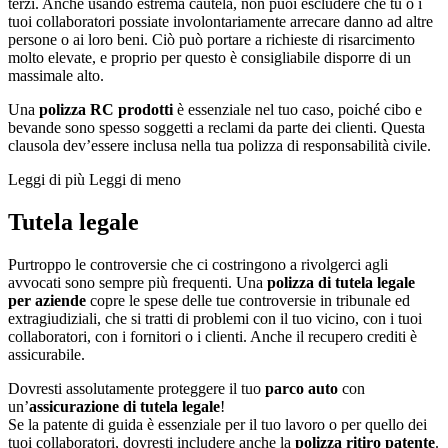
terzi. Anche usando estrema cautela, non puoi escludere che tu o i
tuoi collaboratori possiate involontariamente arrecare danno ad altre
persone o ai loro beni. Ciò può portare a richieste di risarcimento
molto elevate, e proprio per questo è consigliabile disporre di un
massimale alto.
Una
polizza RC prodotti
è essenziale nel tuo caso, poiché cibo e
bevande sono spesso soggetti a reclami da parte dei clienti. Questa
clausola dev’essere inclusa nella tua polizza di responsabilità civile.
Leggi di più
Leggi di meno
Tutela legale
Purtroppo le controversie che ci costringono a rivolgerci agli
avvocati sono sempre più frequenti. Una
polizza di tutela legale
per aziende
copre le spese delle tue controversie in tribunale ed
extragiudiziali, che si tratti di problemi con il tuo vicino, con i tuoi
collaboratori, con i fornitori o i clienti. Anche il recupero crediti è
assicurabile.
Dovresti assolutamente proteggere il tuo
parco auto
con
un’
assicurazione di tutela legale
!
Se la patente di guida è essenziale per il tuo lavoro o per quello dei
tuoi collaboratori, dovresti includere anche la
polizza ritiro patente
.