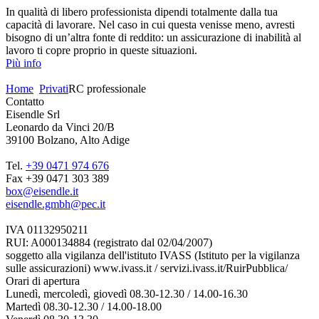
In qualità di libero professionista dipendi totalmente dalla tua
capacità di lavorare. Nel caso in cui questa venisse meno, avresti
bisogno di un’altra fonte di reddito: un assicurazione di inabilità al
lavoro ti copre proprio in queste situazioni.
Più info
Home
Privati
RC professionale
Contatto
Eisendle Srl
Leonardo da Vinci 20/B
39100 Bolzano, Alto Adige
Tel.
+39 0471 974 676
Fax +39 0471 303 389
box@eisendle.it
eisendle.gmbh@pec.it
IVA 01132950211
RUI: A000134884 (registrato dal 02/04/2007)
soggetto alla vigilanza dell'istituto IVASS (Istituto per la vigilanza
sulle assicurazioni) www.ivass.it / servizi.ivass.it/RuirPubblica/
Orari di apertura
Lunedì, mercoledì, giovedì 08.30-12.30 / 14.00-16.30
Martedì 08.30-12.30 / 14.00-18.00