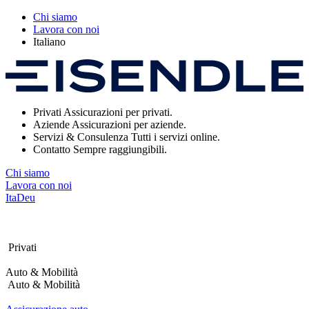
Nota:
Chi siamo
questo
Lavora con noi
sito
Italiano
Web
include
un
sistema
di
accessibilità.
Privati
Assicurazioni per privati.
Aziende
Assicurazioni per aziende.
Servizi & Consulenza
Tutti i servizi online.
Contatto
Sempre raggiungibili.
Chi siamo
Lavora con noi
Ita
Deu
Privati
Auto & Mobilità
Auto & Mobilità