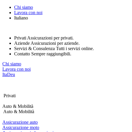
Nota:
Chi siamo
questo
Lavora con noi
sito
Italiano
Web
include
un
sistema
Privati
Assicurazioni per privati.
di
Aziende
Assicurazioni per aziende.
accessibilità.
Servizi & Consulenza
Tutti i servizi online.
Contatto
Sempre raggiungibili.
Chi siamo
Lavora con noi
Ita
Deu
Privati
Auto & Mobilità
Auto & Mobilità
Assicurazione auto
Assicurazione moto