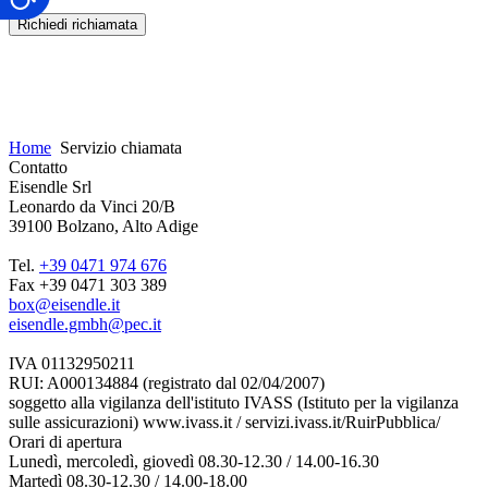
Bitte lasse dieses Feld leer.
Home
Servizio chiamata
Contatto
Eisendle Srl
Leonardo da Vinci 20/B
39100 Bolzano, Alto Adige
Tel.
+39 0471 974 676
Fax +39 0471 303 389
box@eisendle.it
eisendle.gmbh@pec.it
IVA 01132950211
RUI: A000134884 (registrato dal 02/04/2007)
soggetto alla vigilanza dell'istituto IVASS (Istituto per la vigilanza
sulle assicurazioni) www.ivass.it / servizi.ivass.it/RuirPubblica/
Orari di apertura
Lunedì, mercoledì, giovedì 08.30-12.30 / 14.00-16.30
Martedì 08.30-12.30 / 14.00-18.00