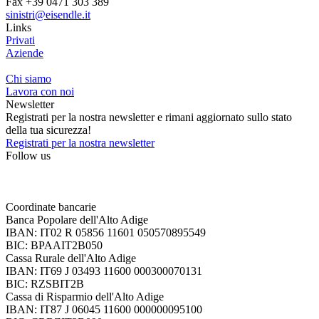
Fax +39 0471 303 389
sinistri@eisendle.it
Links
Privati
Aziende
Chi siamo
Lavora con noi
Newsletter
Registrati per la nostra newsletter e rimani aggiornato sullo stato
della tua sicurezza!
Registrati per la nostra newsletter
Follow us
Coordinate bancarie
Banca Popolare dell'Alto Adige
IBAN: IT02 R 05856 11601 050570895549
BIC: BPAAIT2B050
Cassa Rurale dell'Alto Adige
IBAN: IT69 J 03493 11600 000300070131
BIC: RZSBIT2B
Cassa di Risparmio dell'Alto Adige
IBAN: IT87 J 06045 11600 000000095100