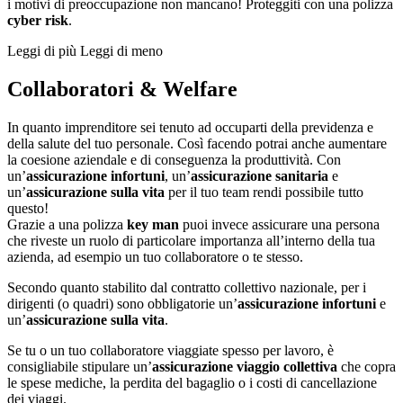
i motivi di preoccupazione non mancano! Proteggiti con una polizza
cyber risk
.
Leggi di più
Leggi di meno
Collaboratori & Welfare
In quanto imprenditore sei tenuto ad occuparti della previdenza e
della salute del tuo personale. Così facendo potrai anche aumentare
la coesione aziendale e di conseguenza la produttività. Con
un’
assicurazione infortuni
, un’
assicurazione sanitaria
e
un’
assicurazione sulla vita
per il tuo team rendi possibile tutto
questo!
Grazie a una polizza
key man
puoi invece assicurare una persona
che riveste un ruolo di particolare importanza all’interno della tua
azienda, ad esempio un tuo collaboratore o te stesso.
Secondo quanto stabilito dal contratto collettivo nazionale, per i
dirigenti (o quadri) sono obbligatorie un’
assicurazione infortuni
e
un’
assicurazione sulla vita
.
Se tu o un tuo collaboratore viaggiate spesso per lavoro, è
consigliabile stipulare un’
assicurazione viaggio collettiva
che copra
le spese mediche, la perdita del bagaglio o i costi di cancellazione
dei viaggi.