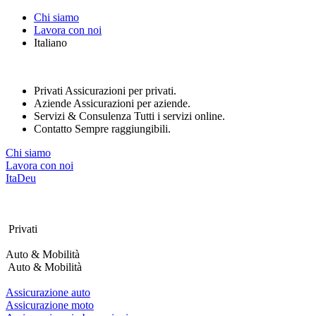
Nota:
Chi siamo
questo
Lavora con noi
sito
Italiano
Web
include
un
sistema
Privati
Assicurazioni per privati.
di
Aziende
Assicurazioni per aziende.
accessibilità.
Servizi & Consulenza
Tutti i servizi online.
Contatto
Sempre raggiungibili.
Chi siamo
Lavora con noi
Ita
Deu
Privati
Auto & Mobilità
Auto & Mobilità
Assicurazione auto
Assicurazione moto