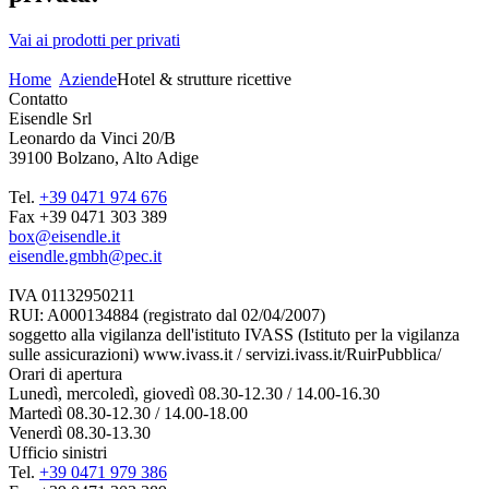
Vai ai prodotti per privati
Home
Aziende
Hotel & strutture ricettive
Contatto
Eisendle Srl
Leonardo da Vinci 20/B
39100 Bolzano, Alto Adige
Tel.
+39 0471 974 676
Fax +39 0471 303 389
box@eisendle.it
eisendle.gmbh@pec.it
IVA 01132950211
RUI: A000134884 (registrato dal 02/04/2007)
soggetto alla vigilanza dell'istituto IVASS (Istituto per la vigilanza
sulle assicurazioni) www.ivass.it / servizi.ivass.it/RuirPubblica/
Orari di apertura
Lunedì, mercoledì, giovedì 08.30-12.30 / 14.00-16.30
Martedì 08.30-12.30 / 14.00-18.00
Venerdì 08.30-13.30
Ufficio sinistri
Tel.
+39 0471 979 386