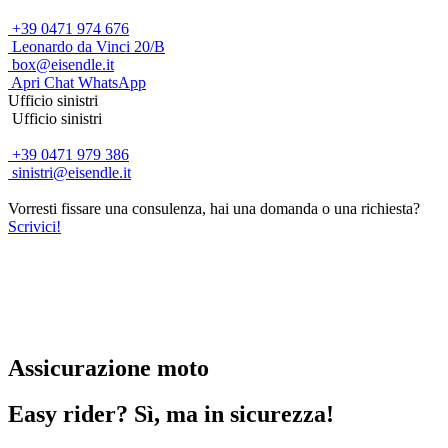
+39 0471 974 676
Leonardo da Vinci 20/B
box@eisendle.it
Apri Chat WhatsApp
Ufficio sinistri
Ufficio sinistri
+39 0471 979 386
sinistri@eisendle.it
Vorresti fissare una consulenza, hai una domanda o una richiesta?
Scrivici!
Assicurazione moto
Easy rider? Sì, ma in sicurezza!