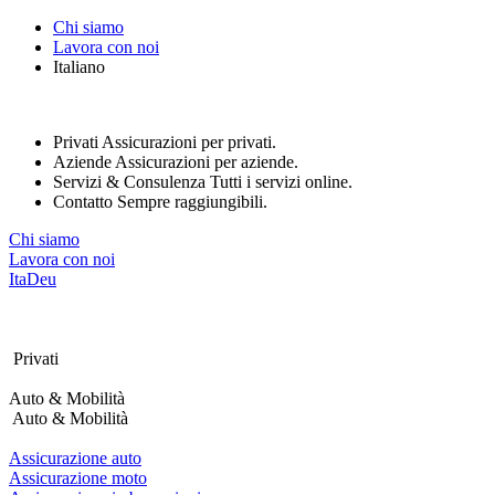
Nota:
Chi siamo
questo
Lavora con noi
sito
Italiano
Web
include
un
sistema
Privati
Assicurazioni per privati.
di
Aziende
Assicurazioni per aziende.
accessibilità.
Servizi & Consulenza
Tutti i servizi online.
Premi
Contatto
Sempre raggiungibili.
Control-
F11
Chi siamo
per
Lavora con noi
adattare
Ita
Deu
il
sito
web
ai
Privati
non
vedenti
Auto & Mobilità
che
Auto & Mobilità
utilizzano
uno
Assicurazione auto
screen
Assicurazione moto
reader;