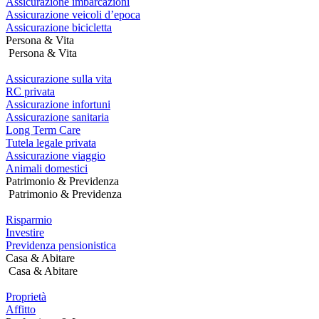
Assicurazione imbarcazioni
Premi
Assicurazione veicoli d’epoca
Control-
Assicurazione bicicletta
F10
Persona & Vita
per
Persona & Vita
aprire
un
Assicurazione sulla vita
menu
RC privata
di
Assicurazione infortuni
accessibilità.
Assicurazione sanitaria
Long Term Care
Tutela legale privata
Assicurazione viaggio
Animali domestici
Patrimonio & Previdenza
Patrimonio & Previdenza
Risparmio
Investire
Previdenza pensionistica
Casa & Abitare
Casa & Abitare
Proprietà
Affitto