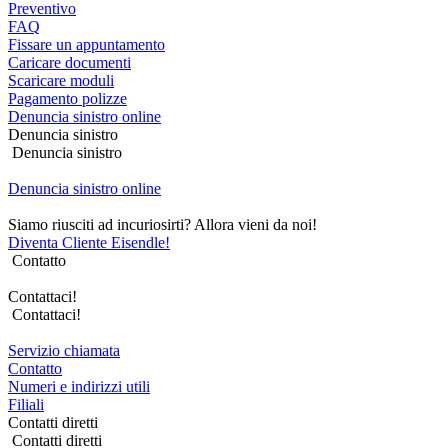
Preventivo
FAQ
Fissare un appuntamento
Caricare documenti
Scaricare moduli
Pagamento polizze
Denuncia sinistro online
Denuncia sinistro
Denuncia sinistro
Denuncia sinistro online
Siamo riusciti ad incuriosirti? Allora vieni da noi!
Diventa Cliente Eisendle!
Contatto
Contattaci!
Contattaci!
Servizio chiamata
Contatto
Numeri e indirizzi utili
Filiali
Contatti diretti
Contatti diretti