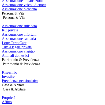
Assicurazione imbarcazioni
Premi
Assicurazione veicoli d’epoca
Control-
Assicurazione bicicletta
F10
Persona & Vita
per
Persona & Vita
aprire
un
Assicurazione sulla vita
menu
RC privata
di
Assicurazione infortuni
accessibilità.
Assicurazione sanitaria
Long Term Care
Tutela legale privata
Assicurazione viaggio
Animali domestici
Patrimonio & Previdenza
Patrimonio & Previdenza
Risparmio
Investire
Previdenza pensionistica
Casa & Abitare
Casa & Abitare
Proprietà
Affitto