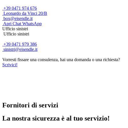
+39 0471 974 676
Leonardo da Vinci 20/B
box@eisendle.it
Apri Chat WhatsApp
Ufficio sinistri
Ufficio sinistri
+39 0471 979 386
sinistri@eisendle.it
Vorresti fissare una consulenza, hai una domanda o una richiesta?
Scrivici!
Fornitori di servizi
La nostra sicurezza è al tuo servizio!