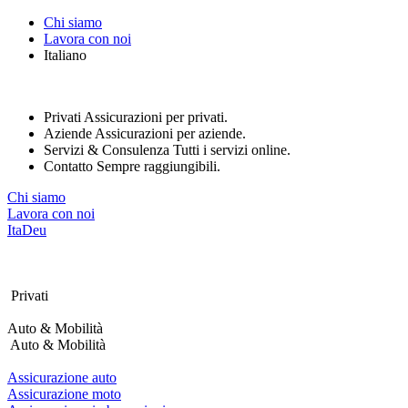
Nota:
Chi siamo
questo
Lavora con noi
sito
Italiano
Web
include
un
sistema
Privati
Assicurazioni per privati.
di
Aziende
Assicurazioni per aziende.
accessibilità.
Servizi & Consulenza
Tutti i servizi online.
Premi
Contatto
Sempre raggiungibili.
Control-
F11
Chi siamo
per
Lavora con noi
adattare
Ita
Deu
il
sito
web
ai
Privati
non
vedenti
Auto & Mobilità
che
Auto & Mobilità
utilizzano
uno
Assicurazione auto
screen
Assicurazione moto
reader;