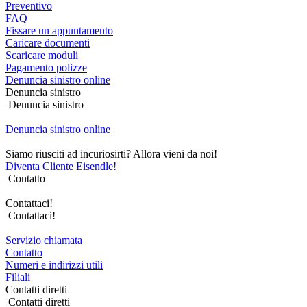
Preventivo
FAQ
Fissare un appuntamento
Caricare documenti
Scaricare moduli
Pagamento polizze
Denuncia sinistro online
Denuncia sinistro
Denuncia sinistro
Denuncia sinistro online
Siamo riusciti ad incuriosirti? Allora vieni da noi!
Diventa Cliente Eisendle!
Contatto
Contattaci!
Contattaci!
Servizio chiamata
Contatto
Numeri e indirizzi utili
Filiali
Contatti diretti
Contatti diretti