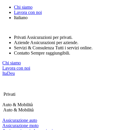
Nota:
Chi siamo
questo
Lavora con noi
sito
Italiano
Web
include
un
sistema
Privati
Assicurazioni per privati.
di
Aziende
Assicurazioni per aziende.
accessibilità.
Servizi & Consulenza
Tutti i servizi online.
Contatto
Sempre raggiungibili.
Chi siamo
Lavora con noi
Ita
Deu
Privati
Auto & Mobilità
Auto & Mobilità
Assicurazione auto
Assicurazione moto