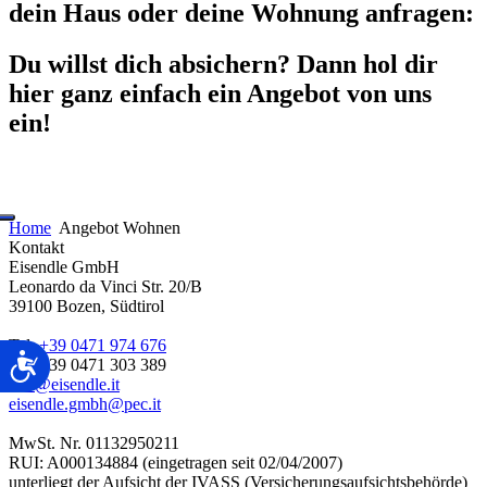
dein Haus oder deine Wohnung anfragen:
Du willst dich absichern? Dann hol dir
hier ganz einfach ein Angebot von uns
ein!
Home
Angebot Wohnen
Kontakt
Eisendle GmbH
Leonardo da Vinci Str. 20/B
39100 Bozen, Südtirol
Tel.
+39 0471 974 676
Barrierefreiheit
Fax +39 0471 303 389
box@eisendle.it
eisendle.gmbh@pec.it
MwSt. Nr. 01132950211
RUI: A000134884 (eingetragen seit 02/04/2007)
unterliegt der Aufsicht der IVASS (Versicherungsaufsichtsbehörde)