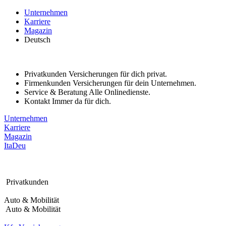
Bitte
Unternehmen
beachten
Karriere
Sie:
Magazin
Diese
Deutsch
Website
enthält
ein
Barrierefreiheitssystem.
Privatkunden
Versicherungen für dich privat.
Firmenkunden
Versicherungen für dein Unternehmen.
Service & Beratung
Alle Onlinedienste.
Kontakt
Immer da für dich.
Unternehmen
Karriere
Magazin
Ita
Deu
Privatkunden
Auto & Mobilität
Auto & Mobilität