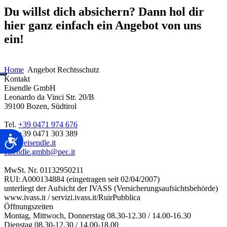
Du willst dich absichern? Dann hol dir
hier ganz einfach ein Angebot von uns
ein!
Home
Angebot Rechtsschutz
Kontakt
Eisendle GmbH
Leonardo da Vinci Str. 20/B
39100 Bozen, Südtirol
Tel.
+39 0471 974 676
Fax +39 0471 303 389
Barrierefreiheit
box@eisendle.it
eisendle.gmbh@pec.it
MwSt. Nr. 01132950211
RUI: A000134884 (eingetragen seit 02/04/2007)
unterliegt der Aufsicht der IVASS (Versicherungsaufsichtsbehörde)
www.ivass.it / servizi.ivass.it/RuirPubblica
Öffnungszeiten
Montag, Mittwoch, Donnerstag 08.30-12.30 / 14.00-16.30
Dienstag 08.30-12.30 / 14.00-18.00