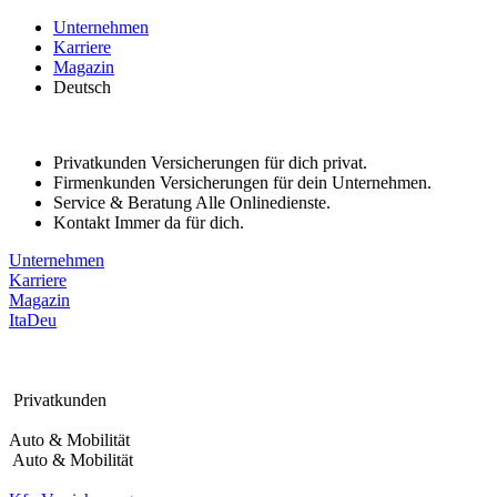
Bitte
Unternehmen
beachten
Karriere
Sie:
Magazin
Diese
Deutsch
Website
enthält
ein
Barrierefreiheitssystem.
Privatkunden
Versicherungen für dich privat.
Firmenkunden
Versicherungen für dein Unternehmen.
Service & Beratung
Alle Onlinedienste.
Kontakt
Immer da für dich.
Unternehmen
Karriere
Magazin
Ita
Deu
Privatkunden
Auto & Mobilität
Auto & Mobilität